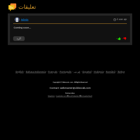
تعليقات
Admin
6 years ago
Coming soon...
-
-
الرد
Türkçe
-
Română
-
Malaysia
-
Español
-
عربى
-
Português
-
Français
-
Bahasa Indonesia
-
English
Copyright © Videovak.com. All Rights Reserved
Contact: webmaster@videovak.com
Partner sites:
Waptrick
-
Gazeteler ve G�ncel Haberler i�in Gazete Keyfi