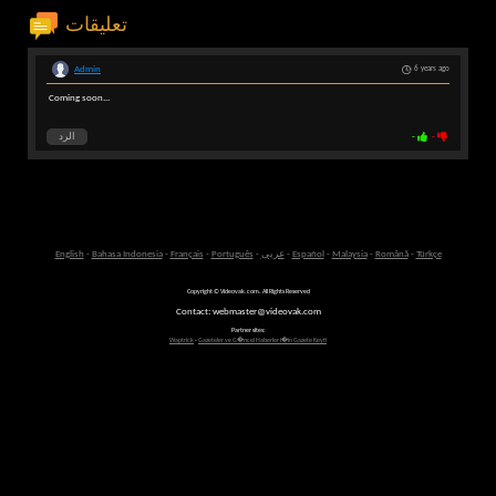
تعليقات
Admin
6 years ago
Coming soon...
-
-
الرد
Türkçe
-
Română
-
Malaysia
-
Español
-
عربى
-
Português
-
Français
-
Bahasa Indonesia
-
English
Copyright © Videovak.com. All Rights Reserved
Contact: webmaster@videovak.com
Partner sites:
Waptrick
-
Gazeteler ve G�ncel Haberler i�in Gazete Keyfi