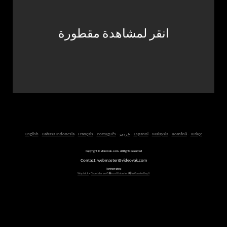
انقر لمشاهدة مقطورة
Türkçe
-
Română
-
Malaysia
-
Español
-
عربى
-
Português
-
Français
-
Bahasa Indonesia
-
English
Copyright © Videovak.com. All Rights Reserved
Contact: webmaster@videovak.com
Partner sites:
Waptrick
-
Gazeteler ve G�ncel Haberler i�in Gazete Keyfi