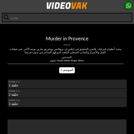
Murder in Provence
جريمة
يبحث أنطوان فيرليك ، قاضي التحقيق في إيكس إن بروفانس مع فريق مارين بونيه الآخر ، في عمليات
القتل والأسرار والجانب السفلي الباهت لمنزلهم الساحر في جنوب فرنسا.
المبدعين:
نجوم: Keala Settle, Roger Allam
الموسم 1
IMDB: 7.2
حلقة 1
IMDB: 7.2
حلقة 2
IMDB: 7.6
حلقة 3