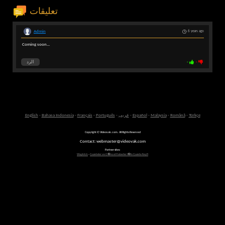
تعليقات
Admin
6 years ago
Coming soon...
-
-
الرد
Türkçe
-
Română
-
Malaysia
-
Español
-
عربى
-
Português
-
Français
-
Bahasa Indonesia
-
English
Copyright © Videovak.com. All Rights Reserved
Contact: webmaster@videovak.com
Partner sites:
Waptrick
-
Gazeteler ve G�ncel Haberler i�in Gazete Keyfi