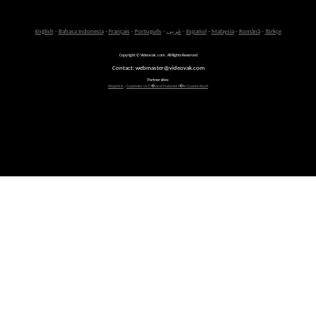
Türkçe
-
Română
-
Malaysia
-
Español
-
عربى
-
Português
-
Français
-
Bahasa Indonesia
-
English
Copyright © Videovak.com. All Rights Reserved
Contact: webmaster@videovak.com
Partner sites:
Waptrick
-
Gazeteler ve G�ncel Haberler i�in Gazete Keyfi