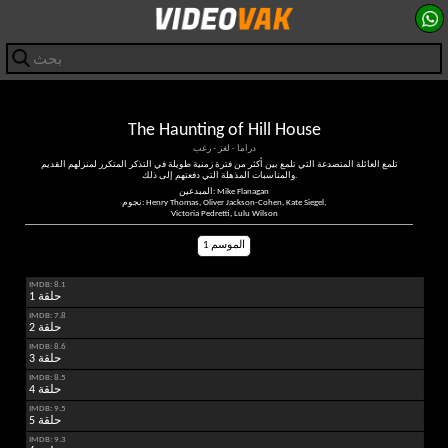
The Haunting of Hill House
دراما - لغز - رعب
تلمع العائلة المتصدعة التي تلمع بين أكثر من فترة زمنية طويلة في التذكر المتكرر لمنزلهم القديم
والمناسبات المذهلة التي دفعتهم إلى ذلك.
المبدعين: Mike Flanagan
نجوم: Henry Thomas, Oliver Jackson-Cohen, Kate Siegel,
Victoria Pedretti, Lulu Wilson
الموسم 1
IMDB: 8.1
حلقة 1
IMDB: 7.8
حلقة 2
IMDB: 8.6
حلقة 3
IMDB: 8.5
حلقة 4
IMDB: 9.5
حلقة 5
IMDB: 9.3