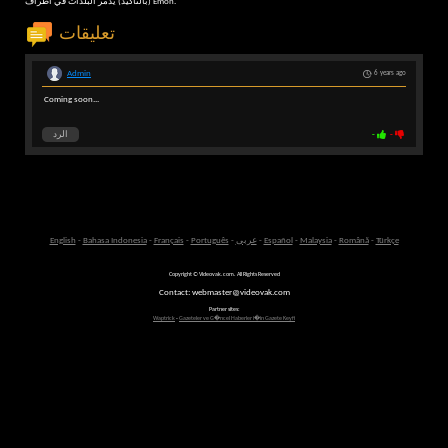
(بالتأكيد) يدمر البلدات في أطراف Emon.
تعليقات
Admin
6 years ago
Coming soon...
-
-
الرد
Türkçe
-
Română
-
Malaysia
-
Español
-
عربى
-
Português
-
Français
-
Bahasa Indonesia
-
English
Copyright © Videovak.com. All Rights Reserved
Contact: webmaster@videovak.com
Partner sites:
Waptrick
-
Gazeteler ve G�ncel Haberler i�in Gazete Keyfi