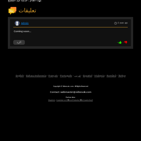
لهذا العام ، خدمة عيد الفصح.
تعليقات
Admin
6 years ago
Coming soon...
-
-
الرد
Türkçe
-
Română
-
Malaysia
-
Español
-
عربى
-
Português
-
Français
-
Bahasa Indonesia
-
English
Copyright © Videovak.com. All Rights Reserved
Contact: webmaster@videovak.com
Partner sites:
Waptrick
-
Gazeteler ve G�ncel Haberler i�in Gazete Keyfi