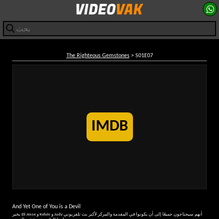
The Righteous Gemstones
> S01E07
IMDB
And Yet One of You is a Devil
يخبر Eli Jesse و Kelvin و Judy أنهم سيحتاجون جميعًا إلى أن يكونوا في المقدمة والمركز لأكبر بث تلفزيوني