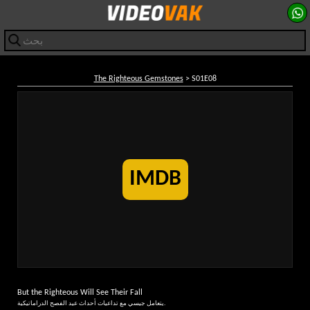
The Righteous Gemstones
> S01E08
IMDB
But the Righteous Will See Their Fall
يتعامل جيسي مع تداعيات أحداث عيد الفصح الدراماتيكية.