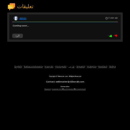
تعليقات
Admin
6 years ago
Coming soon...
-
-
الرد
Türkçe
-
Română
-
Malaysia
-
Español
-
عربى
-
Português
-
Français
-
Bahasa Indonesia
-
English
Copyright © Videovak.com. All Rights Reserved
Contact: webmaster@videovak.com
Partner sites:
Waptrick
-
Gazeteler ve G�ncel Haberler i�in Gazete Keyfi