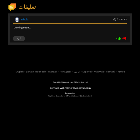
تعليقات
Admin
6 years ago
Coming soon...
-
-
الرد
Türkçe
-
Română
-
Malaysia
-
Español
-
عربى
-
Português
-
Français
-
Bahasa Indonesia
-
English
Copyright © Videovak.com. All Rights Reserved
Contact: webmaster@videovak.com
Partner sites:
Waptrick
-
Gazeteler ve G�ncel Haberler i�in Gazete Keyfi