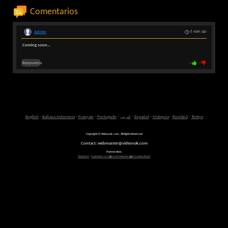
Comentarios
Admin
6 years ago
Coming soon...
Respuesta
-
-
English
-
Bahasa Indonesia
-
Français
-
Português
-
عربى
-
Español
-
Malaysia
-
Română
-
Türkçe
Copyright © Videovak.com. All Rights Reserved
Contact: webmaster@videovak.com
Partner sites:
Waptrick
-
Gazeteler ve G�ncel Haberler i�in Gazete Keyfi