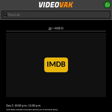
24
> S02E15
IMDB
Day 2: 10:00 p.m.-11:00 p.m.
Jack debe manejar la bomba atómica en la terminal aérea.