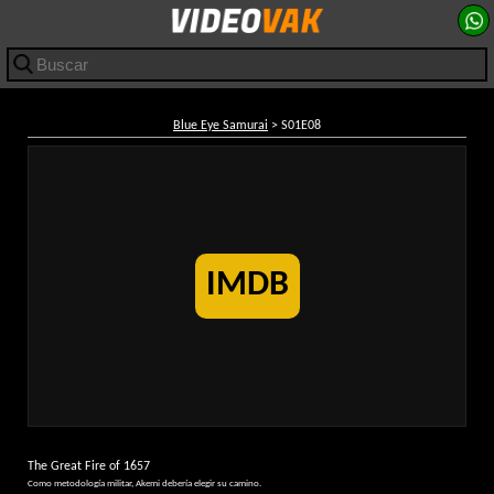
Blue Eye Samurai
> S01E08
IMDB
The Great Fire of 1657
Como metodología militar, Akemi debería elegir su camino.