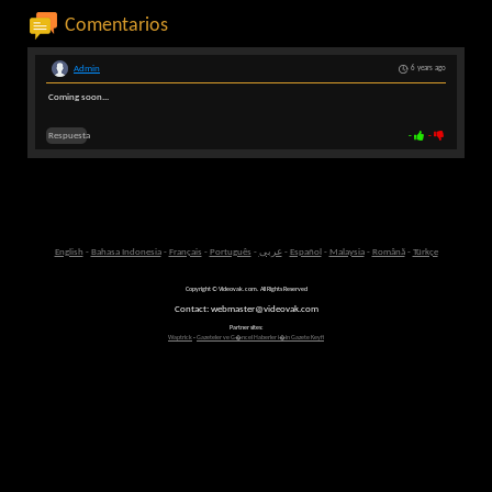
Comentarios
Admin
6 years ago
Coming soon...
Respuesta
-
-
English
-
Bahasa Indonesia
-
Français
-
Português
-
عربى
-
Español
-
Malaysia
-
Română
-
Türkçe
Copyright © Videovak.com. All Rights Reserved
Contact: webmaster@videovak.com
Partner sites:
Waptrick
-
Gazeteler ve G�ncel Haberler i�in Gazete Keyfi