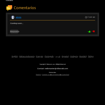
cuidada.
Comentarios
Admin
6 years ago
Coming soon...
Respuesta
-
-
English
-
Bahasa Indonesia
-
Français
-
Português
-
عربى
-
Español
-
Malaysia
-
Română
-
Türkçe
Copyright © Videovak.com. All Rights Reserved
Contact: webmaster@videovak.com
Partner sites:
Waptrick
-
Gazeteler ve G�ncel Haberler i�in Gazete Keyfi