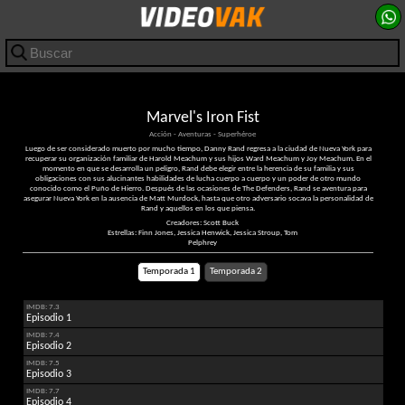
Marvel's Iron Fist
Acción - Aventuras - Superhéroe
Luego de ser considerado muerto por mucho tiempo, Danny Rand regresa a la ciudad de Nueva York para
recuperar su organización familiar de Harold Meachum y sus hijos Ward Meachum y Joy Meachum. En el
momento en que se desarrolla un peligro, Rand debe elegir entre la herencia de su familia y sus
obligaciones con sus alucinantes habilidades de lucha cuerpo a cuerpo y un poder de otro mundo
conocido como el Puño de Hierro. Después de las ocasiones de The Defenders, Rand se aventura para
asegurar Nueva York en la ausencia de Matt Murdock, hasta que otro adversario socava la personalidad de
Rand y aquellos en los que piensa.
Creadores: Scott Buck
Estrellas: Finn Jones, Jessica Henwick, Jessica Stroup, Tom
Pelphrey
Temporada 1
Temporada 2
IMDB: 7.3
Episodio 1
IMDB: 7.4
Episodio 2
IMDB: 7.5
Episodio 3
IMDB: 7.7
Episodio 4