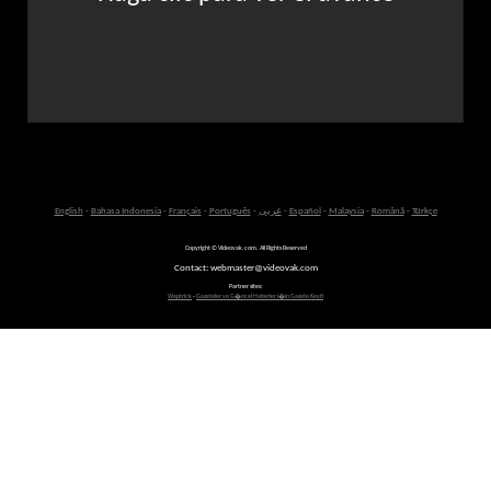
English
-
Bahasa Indonesia
-
Français
-
Português
-
عربى
-
Español
-
Malaysia
-
Română
-
Türkçe
Copyright © Videovak.com. All Rights Reserved
Contact: webmaster@videovak.com
Partner sites:
Waptrick
-
Gazeteler ve G�ncel Haberler i�in Gazete Keyfi