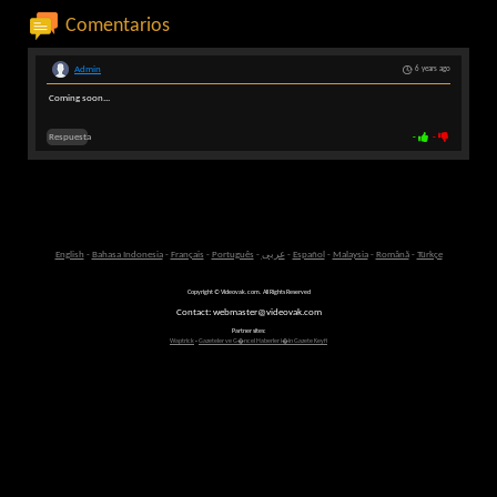
Comentarios
Admin
6 years ago
Coming soon...
Respuesta
-
-
English
-
Bahasa Indonesia
-
Français
-
Português
-
عربى
-
Español
-
Malaysia
-
Română
-
Türkçe
Copyright © Videovak.com. All Rights Reserved
Contact: webmaster@videovak.com
Partner sites:
Waptrick
-
Gazeteler ve G�ncel Haberler i�in Gazete Keyfi