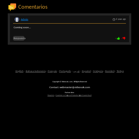
Comentarios
Admin
6 years ago
Coming soon...
Respuesta
-
-
English
-
Bahasa Indonesia
-
Français
-
Português
-
عربى
-
Español
-
Malaysia
-
Română
-
Türkçe
Copyright © Videovak.com. All Rights Reserved
Contact: webmaster@videovak.com
Partner sites:
Waptrick
-
Gazeteler ve G�ncel Haberler i�in Gazete Keyfi