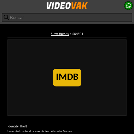
Slow Horses
> S04E01
IMDB
Identity Theft
Un atentado en Londres aumenta la presión sobre Taverner.