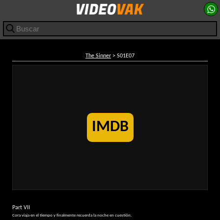
The Sinner
> S01E07
IMDB
Part VII
Cora viaja en el tiempo y finalmente recuerda la noche en cuestión.