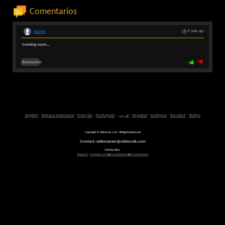
Comentarios
Admin
6 years ago
Coming soon...
Respuesta
-
-
English
-
Bahasa Indonesia
-
Français
-
Português
-
عربى
-
Español
-
Malaysia
-
Română
-
Türkçe
Copyright © Videovak.com. All Rights Reserved
Contact: webmaster@videovak.com
Partner sites:
Waptrick
-
Gazeteler ve G�ncel Haberler i�in Gazete Keyfi