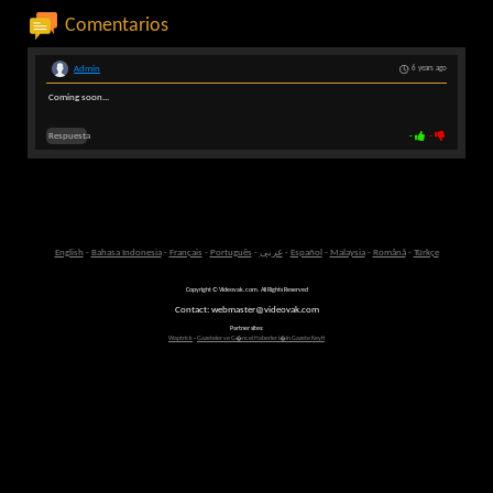
Comentarios
Admin
6 years ago
Coming soon...
Respuesta
-
-
English
-
Bahasa Indonesia
-
Français
-
Português
-
عربى
-
Español
-
Malaysia
-
Română
-
Türkçe
Copyright © Videovak.com. All Rights Reserved
Contact: webmaster@videovak.com
Partner sites:
Waptrick
-
Gazeteler ve G�ncel Haberler i�in Gazete Keyfi