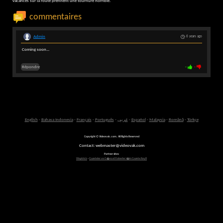
vacances sur la route prennent une tournure horrible.
commentaires
Admin
6 years ago
Coming soon...
Répondre
-
-
English
-
Bahasa Indonesia
-
Français
-
Português
-
عربى
-
Español
-
Malaysia
-
Română
-
Türkçe
Copyright © Videovak.com. All Rights Reserved
Contact: webmaster@videovak.com
Partner sites:
Waptrick
-
Gazeteler ve G�ncel Haberler i�in Gazete Keyfi