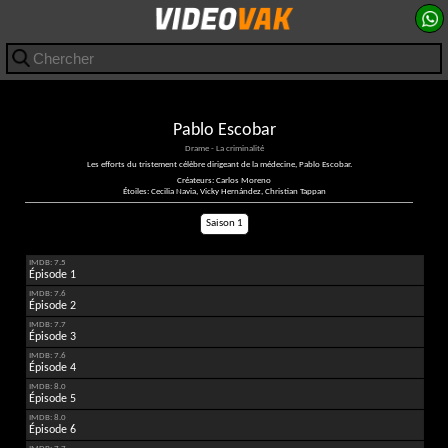
Pablo Escobar
Drame - La criminalité
Les efforts du tristement célèbre dirigeant de la médecine, Pablo Escobar.
Créateurs: Carlos Moreno
Étoiles: Cecilia Navia, Vicky Hernández, Christian Tappan
Saison 1
IMDB: 7.5
Épisode 1
IMDB: 7.6
Épisode 2
IMDB: 7.7
Épisode 3
IMDB: 7.6
Épisode 4
IMDB: 8.0
Épisode 5
IMDB: 8.0
Épisode 6