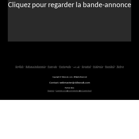
Cliquez pour regarder la bande-annonce
English
-
Bahasa Indonesia
-
Français
-
Português
-
عربى
-
Español
-
Malaysia
-
Română
-
Türkçe
Copyright © Videovak.com. All Rights Reserved
Contact: webmaster@videovak.com
Partner sites:
Waptrick
-
Gazeteler ve G�ncel Haberler i�in Gazete Keyfi