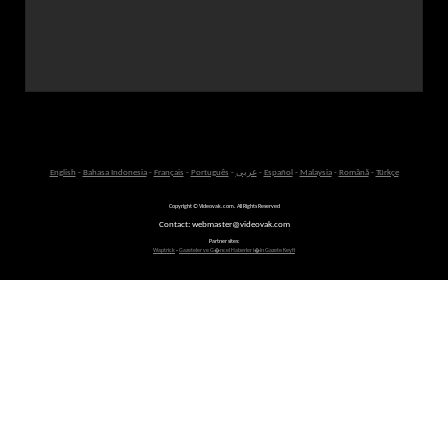
English
-
Bahasa Indonesia
-
Français
-
Português
-
عربى
-
Español
-
Malaysia
-
Română
-
Türkçe
Copyright © Videovak.com. All Rights Reserved
Contact: webmaster@videovak.com
Partner sites:
Waptrick
-
Gazeteler ve G�ncel Haberler i�in Gazete Keyfi