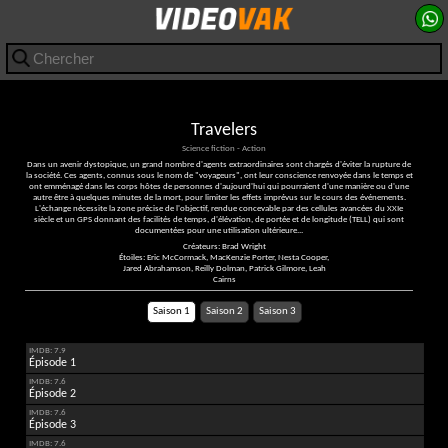
Travelers
Science fiction - Action
Dans un avenir dystopique, un grand nombre d'agents extraordinaires sont chargés d'éviter la rupture de
la société. Ces agents, connus sous le nom de "voyageurs", ont leur conscience renvoyée dans le temps et
ont emménagé dans les corps hôtes de personnes d'aujourd'hui qui pourraient d'une manière ou d'une
autre être à quelques minutes de la mort, pour limiter les effets imprévus sur le cours des événements.
L'échange nécessite la zone précise de l'objectif, rendue concevable par des cellules avancées du XXIe
siècle et un GPS donnant des facilités de temps, d'élévation, de portée et de longitude (TELL) qui sont
documentées pour une utilisation ultérieure...
Créateurs: Brad Wright
Étoiles: Eric McCormack, MacKenzie Porter, Nesta Cooper,
Jared Abrahamson, Reilly Dolman, Patrick Gilmore, Leah
Cairns
Saison 1
Saison 2
Saison 3
IMDB: 7.9
Épisode 1
IMDB: 7.6
Épisode 2
IMDB: 7.6
Épisode 3
IMDB: 7.6