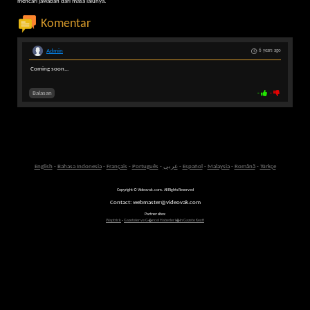
mencari jawaban dari masa lalunya.
Komentar
Admin
6 years ago
Coming soon...
Balasan
-
-
English
-
Bahasa Indonesia
-
Français
-
Português
-
عربى
-
Español
-
Malaysia
-
Română
-
Türkçe
Copyright © Videovak.com. All Rights Reserved
Contact: webmaster@videovak.com
Partner sites:
Waptrick
-
Gazeteler ve G�ncel Haberler i�in Gazete Keyfi