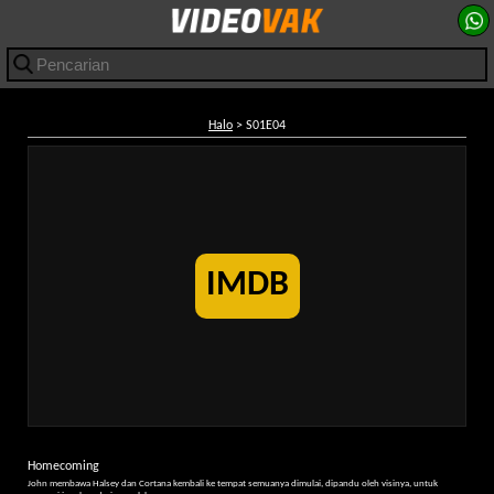
Halo
> S01E04
IMDB
Homecoming
John membawa Halsey dan Cortana kembali ke tempat semuanya dimulai, dipandu oleh visinya, untuk