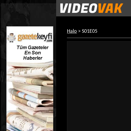
Halo
> S01E05