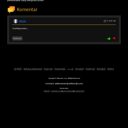
penembakan yang menghancurkan;
Komentar
Admin
6 years ago
Coming soon...
Balasan
-
-
English
-
Bahasa Indonesia
-
Français
-
Português
-
عربى
-
Español
-
Malaysia
-
Română
-
Türkçe
Copyright © Videovak.com. All Rights Reserved
Contact: webmaster@videovak.com
Partner sites:
Waptrick
-
Gazeteler ve G�ncel Haberler i�in Gazete Keyfi