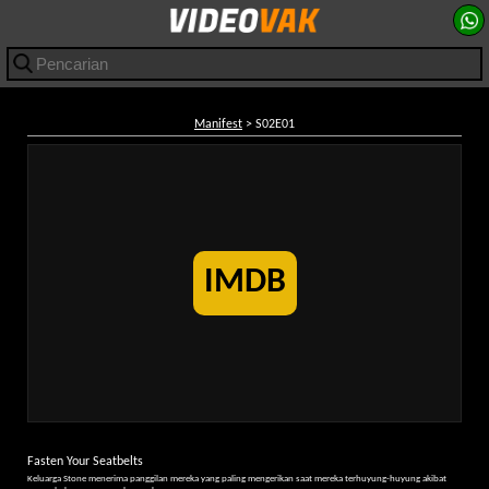
Manifest
> S02E01
IMDB
Fasten Your Seatbelts
Keluarga Stone menerima panggilan mereka yang paling mengerikan saat mereka terhuyung-huyung akibat