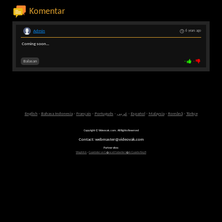
Komentar
Admin
6 years ago
Coming soon...
Balasan
-
-
English
-
Bahasa Indonesia
-
Français
-
Português
-
عربى
-
Español
-
Malaysia
-
Română
-
Türkçe
Copyright © Videovak.com. All Rights Reserved
Contact: webmaster@videovak.com
Partner sites:
Waptrick
-
Gazeteler ve G�ncel Haberler i�in Gazete Keyfi