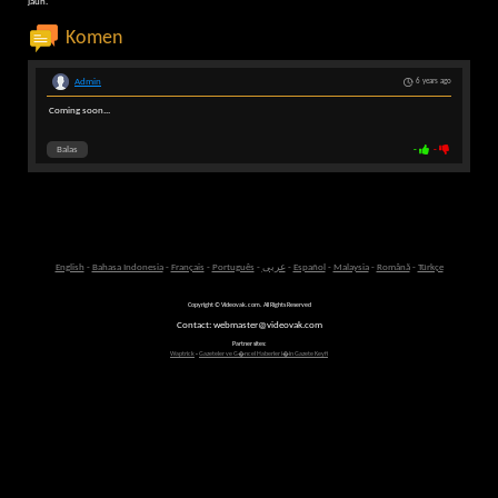
jauh.
Komen
Admin
6 years ago
Coming soon...
Balas
-
-
English
-
Bahasa Indonesia
-
Français
-
Português
-
عربى
-
Español
-
Malaysia
-
Română
-
Türkçe
Copyright © Videovak.com. All Rights Reserved
Contact: webmaster@videovak.com
Partner sites:
Waptrick
-
Gazeteler ve G�ncel Haberler i�in Gazete Keyfi