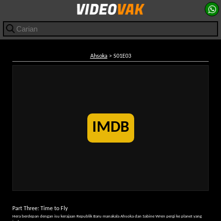
Ahsoka
> S01E03
IMDB
Part Three: Time to Fly
Hera berdepan dengan isu kerajaan Republik Baru manakala Ahsoka dan Sabine Wren pergi ke planet yang