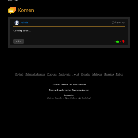
Moo Chi.
Komen
Admin
6 years ago
Coming soon...
Balas
-
-
English
-
Bahasa Indonesia
-
Français
-
Português
-
عربى
-
Español
-
Malaysia
-
Română
-
Türkçe
Copyright © Videovak.com. All Rights Reserved
Contact: webmaster@videovak.com
Partner sites:
Waptrick
-
Gazeteler ve G�ncel Haberler i�in Gazete Keyfi