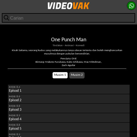
One Punch Man
Tindakan - Animasi - Komedi
Kisah Saitama, seorang kudus yang melakukannya tanpa alasan tertentu dan boleh menghancurkan
musuhnya dengan pukulan bersendirian.
Pencipta: ONE
Bintang: Makoto Furukawa, Kaito Ishikawa, Max Mittelman,
Zach Aguilar
Musim 1
Musim 2
IMDB: 8.4
Episod 1
IMDB: 8.6
Episod 2
IMDB: 8.8
Episod 3
IMDB: 8.5
Episod 4
IMDB: 8.8
Episod 5
IMDB: 8.3