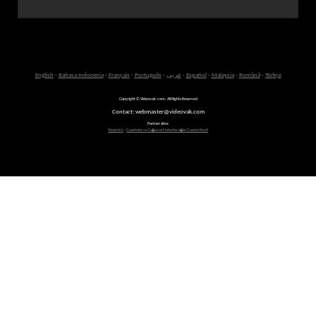
English
-
Bahasa Indonesia
-
Français
-
Português
-
عربى
-
Español
-
Malaysia
-
Română
-
Türkçe
Copyright © Videovak.com. All Rights Reserved
Contact: webmaster@videovak.com
Partner sites:
Waptrick
-
Gazeteler ve G�ncel Haberler i�in Gazete Keyfi