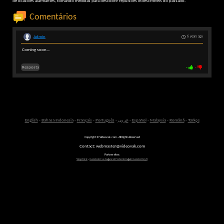
de ocasiões alarmantes, tomando medidas para descobrir repulsões indescritíveis do passado.
Comentários
Admin
6 years ago
Coming soon...
Resposta
-
-
English
-
Bahasa Indonesia
-
Français
-
Português
-
عربى
-
Español
-
Malaysia
-
Română
-
Türkçe
Copyright © Videovak.com. All Rights Reserved
Contact: webmaster@videovak.com
Partner sites:
Waptrick
-
Gazeteler ve G�ncel Haberler i�in Gazete Keyfi