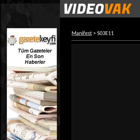
Manifest
> S03E11