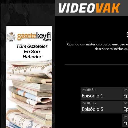
Quando um misterioso barco europeu é
descobre mistérios qu
IMDB: 8.4
IM
Episódio 1
Ep
IMDB: 8.7
IM
Episódio 5
Ep
IM
Ep