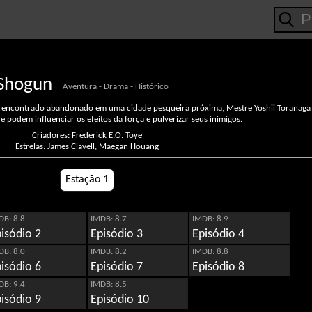
Shogun
Aventura - Drama - Histórico
 encontrado abandonado em uma cidade pesqueira próxima, Mestre Yoshii Toranaga
e podem influenciar os efeitos da força e pulverizar seus inimigos.
Criadores: Frederick E.O. Toye
Estrelas: James Clavell, Maegan Houang
Estação 1
DB: 8.8
IMDB: 8.7
IMDB: 8.9
isódio 2
Episódio 3
Episódio 4
DB: 8.0
IMDB: 8.2
IMDB: 8.8
isódio 6
Episódio 7
Episódio 8
DB: 9.4
IMDB: 8.5
isódio 9
Episódio 10