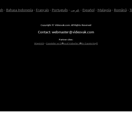
sh
-
Bahasa Indonesia
-
Français
-
Português
-
عربى
-
Español
-
Malaysia
-
Română
-
T
Copyright © Videovak.com. All Rights Reserved
Contact: webmaster@videovak.com
Partner sites:
Waptrick
-
Gazeteler ve G�ncel Haberler i�in Gazete Keyfi