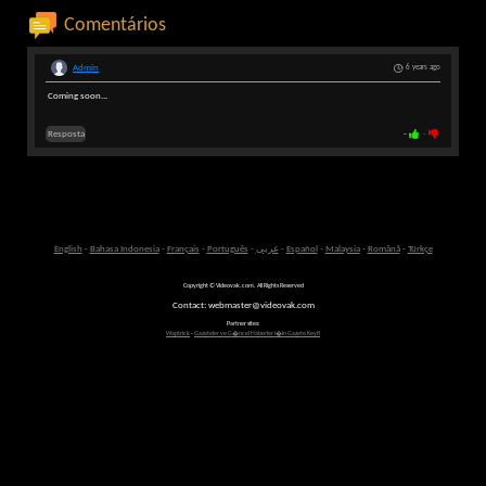
Comentários
Admin
6 years ago
Coming soon...
Resposta
-
-
English
-
Bahasa Indonesia
-
Français
-
Português
-
عربى
-
Español
-
Malaysia
-
Română
-
Türkçe
Copyright © Videovak.com. All Rights Reserved
Contact: webmaster@videovak.com
Partner sites:
Waptrick
-
Gazeteler ve G�ncel Haberler i�in Gazete Keyfi