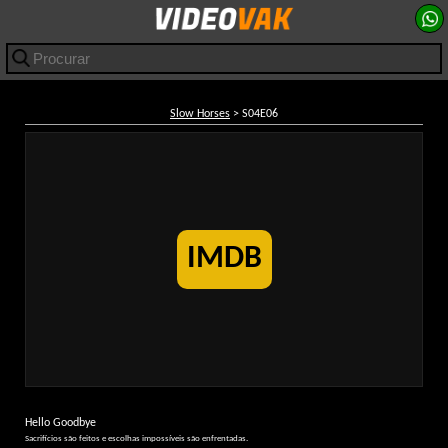
Slow Horses
> S04E06
IMDB
Hello Goodbye
Sacrifícios são feitos e escolhas impossíveis são enfrentadas.