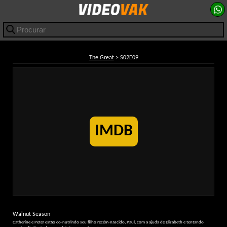
The Great
> S02E09
IMDB
Walnut Season
Catherine e Peter estão co-nutrindo seu filho recém-nascido, Paul, com a ajuda de Elizabeth e tentando