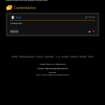
manter distância de suas afeições um pelo outro.
Comentários
Admin
6 years ago
Coming soon...
Resposta
-
-
English
-
Bahasa Indonesia
-
Français
-
Português
-
عربى
-
Español
-
Malaysia
-
Română
-
Türkçe
Copyright © Videovak.com. All Rights Reserved
Contact: webmaster@videovak.com
Partner sites:
Waptrick
-
Gazeteler ve G�ncel Haberler i�in Gazete Keyfi