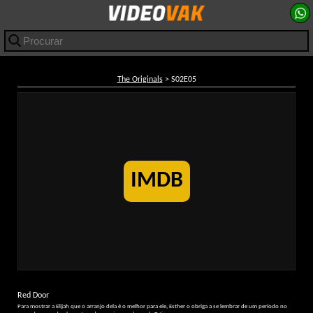
The Originals
> S02E05
IMDB
Red Door
Para mostrar a Elijah que o arranjo dela é o melhor para ele, Esther o obriga a se lembrar de um período no