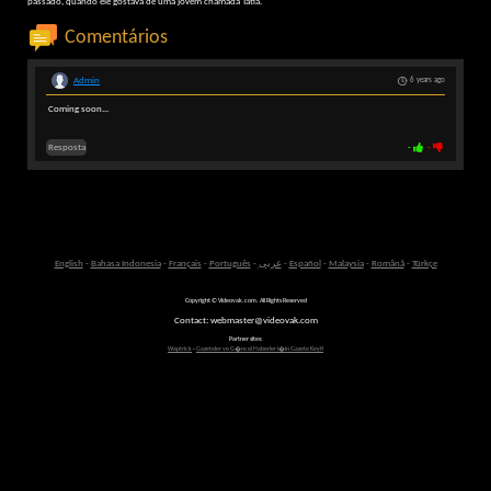
passado, quando ele gostava de uma jovem chamada Tatia.
Comentários
Admin
6 years ago
Coming soon...
Resposta
-
-
English
-
Bahasa Indonesia
-
Français
-
Português
-
عربى
-
Español
-
Malaysia
-
Română
-
Türkçe
Copyright © Videovak.com. All Rights Reserved
Contact: webmaster@videovak.com
Partner sites:
Waptrick
-
Gazeteler ve G�ncel Haberler i�in Gazete Keyfi