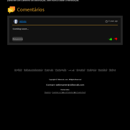
parte em um caminho de destruição, sem nunca ceder à retribuição.
Comentários
Admin
6 years ago
Coming soon...
Resposta
-
-
English
-
Bahasa Indonesia
-
Français
-
Português
-
عربى
-
Español
-
Malaysia
-
Română
-
Türkçe
Copyright © Videovak.com. All Rights Reserved
Contact: webmaster@videovak.com
Partner sites:
Waptrick
-
Gazeteler ve G�ncel Haberler i�in Gazete Keyfi