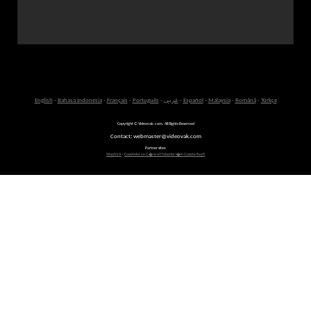
English
-
Bahasa Indonesia
-
Français
-
Português
-
عربى
-
Español
-
Malaysia
-
Română
-
Türkçe
Copyright © Videovak.com. All Rights Reserved
Contact: webmaster@videovak.com
Partner sites:
Waptrick
-
Gazeteler ve G�ncel Haberler i�in Gazete Keyfi