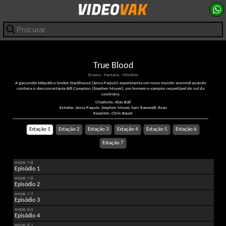
True Blood
Drama - Fantasia - Mistério
A garçonete telepática Sookie Stackhouse (Anna Paquin) experimenta um novo mundo anormal quando
conhece o desconcertante Bill Compton (Stephen Moyer), um homem e vampiro respeitável do sul da
Louisiana.
Criadores: Alan Ball
Estrelas: Anna Paquin, Stephen Moyer, Sam Trammell, Ryan
Kwanten, Chris Bauer
Estação 1
Estação 2
Estação 3
Estação 4
Estação 5
Estação 6
Estação 7
IMDB: 7.8
Episódio 1
IMDB: 7.8
Episódio 2
IMDB: 7.7
Episódio 3
IMDB: 8.0
Episódio 4
IMDB: 8.2