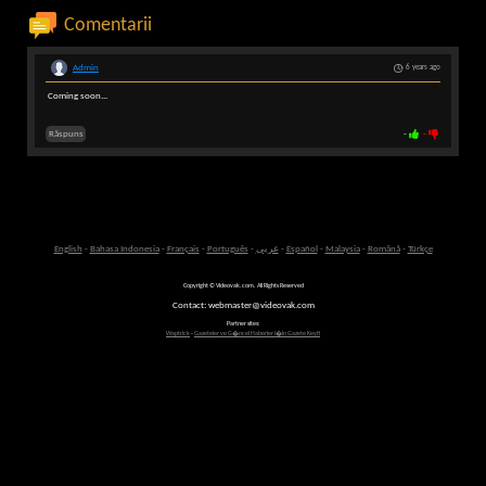
Comentarii
Admin
6 years ago
Coming soon...
Răspuns
-
-
English
-
Bahasa Indonesia
-
Français
-
Português
-
عربى
-
Español
-
Malaysia
-
Română
-
Türkçe
Copyright © Videovak.com. All Rights Reserved
Contact: webmaster@videovak.com
Partner sites:
Waptrick
-
Gazeteler ve G�ncel Haberler i�in Gazete Keyfi