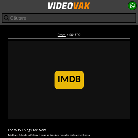
From
> S01E02
IMDB
The Way Things Are Now
Tabitha și Julie de la Colony House se luptă cu noua lor realitate terifiantă.