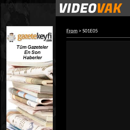
From
> S01E05