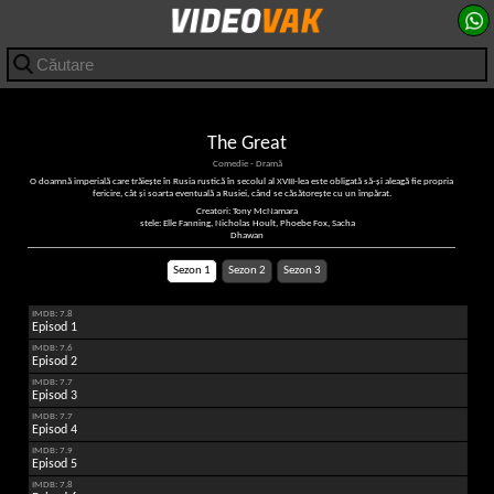
The Great
Comedie - Dramă
O doamnă imperială care trăiește în Rusia rustică în secolul al XVIII-lea este obligată să-și aleagă fie propria
fericire, cât și soarta eventuală a Rusiei, când se căsătorește cu un împărat.
Creatori: Tony McNamara
stele: Elle Fanning, Nicholas Hoult, Phoebe Fox, Sacha
Dhawan
Sezon 1
Sezon 2
Sezon 3
IMDB: 7.8
Episod 1
IMDB: 7.6
Episod 2
IMDB: 7.7
Episod 3
IMDB: 7.7
Episod 4
IMDB: 7.9
Episod 5
IMDB: 7.8