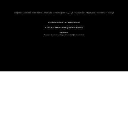
English
-
Bahasa Indonesia
-
Français
-
Português
-
عربى
-
Español
-
Malaysia
-
Română
-
Türkçe
Copyright © Videovak.com. All Rights Reserved
Contact: webmaster@videovak.com
Partner sites:
Waptrick
-
Gazeteler ve G�ncel Haberler i�in Gazete Keyfi