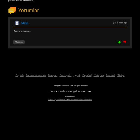
görevine devam ediyor;
Yorumlar
Admin
6 years ago
Coming soon...
Yanıtla
-
-
English
-
Bahasa Indonesia
-
Français
-
Português
-
عربى
-
Español
-
Malaysia
-
Română
-
Türkçe
Copyright © Videovak.com. All Rights Reserved
Contact: webmaster@videovak.com
Partner sites:
Waptrick
-
Gazeteler ve G�ncel Haberler i�in Gazete Keyfi