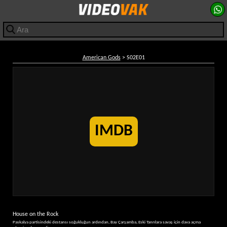
American Gods
> S02E01
IMDB
House on the Rock
Paskalya partisindeki destansı soğukluğun ardından, Bay Çarşamba, Eski Tanrılara savaş için dava açma