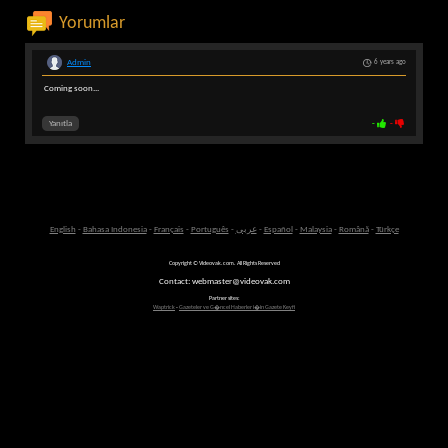
Yorumlar
Admin
6 years ago
Coming soon...
Yanıtla
-
-
English
-
Bahasa Indonesia
-
Français
-
Português
-
عربى
-
Español
-
Malaysia
-
Română
-
Türkçe
Copyright © Videovak.com. All Rights Reserved
Contact: webmaster@videovak.com
Partner sites:
Waptrick
-
Gazeteler ve G�ncel Haberler i�in Gazete Keyfi