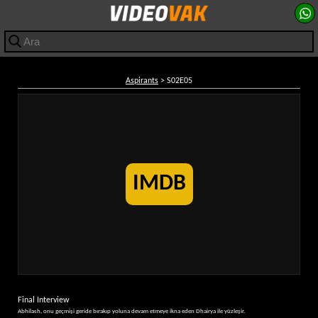
Aspirants
> S02E05
IMDB
Final Interview
Abhilash, onu geçmişi geride bırakıp yoluna devam etmeye ikna eden Dhairya ile yüzleşir.