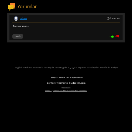
Yorumlar
Admin
6 years ago
Coming soon...
Yanıtla
-
-
English
-
Bahasa Indonesia
-
Français
-
Português
-
عربى
-
Español
-
Malaysia
-
Română
-
Türkçe
Copyright © Videovak.com. All Rights Reserved
Contact: webmaster@videovak.com
Partner sites:
Waptrick
-
Gazeteler ve G�ncel Haberler i�in Gazete Keyfi