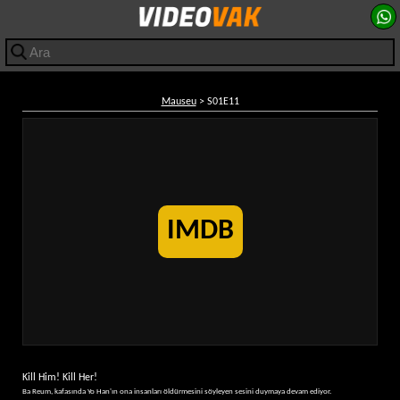
Mauseu
> S01E11
IMDB
Kill Him! Kill Her!
Ba Reum, kafasında Yo Han'ın ona insanları öldürmesini söyleyen sesini duymaya devam ediyor.