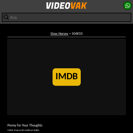
Slow Horses
> S04E03
IMDB
Penny for Your Thoughts
Nehir Fransa'da mahsur kaldı.