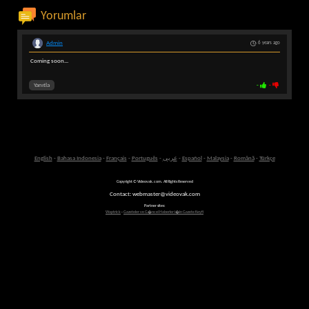
Yorumlar
Admin
6 years ago
Coming soon...
Yanıtla
-
-
English
-
Bahasa Indonesia
-
Français
-
Português
-
عربى
-
Español
-
Malaysia
-
Română
-
Türkçe
Copyright © Videovak.com. All Rights Reserved
Contact: webmaster@videovak.com
Partner sites:
Waptrick
-
Gazeteler ve G�ncel Haberler i�in Gazete Keyfi