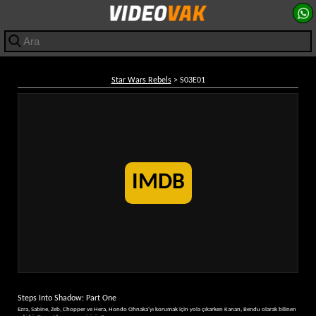
Star Wars Rebels
> S03E01
IMDB
Steps Into Shadow: Part One
Ezra, Sabine, Zeb, Chopper ve Hera, Hondo Ohnaka'yı korumak için yola çıkarken Kanan, Bendu olarak bilinen