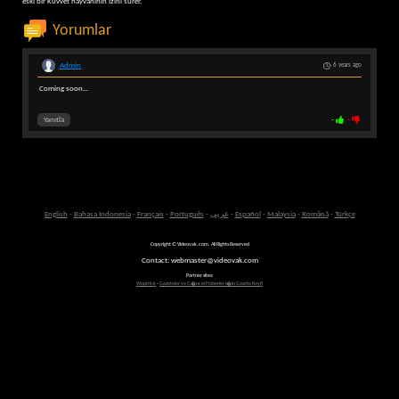
eski bir Kuvvet hayvanının izini sürer.
Yorumlar
Admin
6 years ago
Coming soon...
Yanıtla
-
-
English
-
Bahasa Indonesia
-
Français
-
Português
-
عربى
-
Español
-
Malaysia
-
Română
-
Türkçe
Copyright © Videovak.com. All Rights Reserved
Contact: webmaster@videovak.com
Partner sites:
Waptrick
-
Gazeteler ve G�ncel Haberler i�in Gazete Keyfi