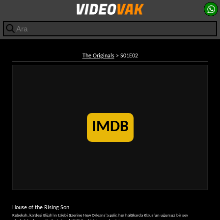
The Originals
> S01E02
IMDB
House of the Rising Son
Rebekah, kardeşi Elijah'ın talebi üzerine New Orleans'a gelir, her halükarda Klaus'un uğursuz bir şey