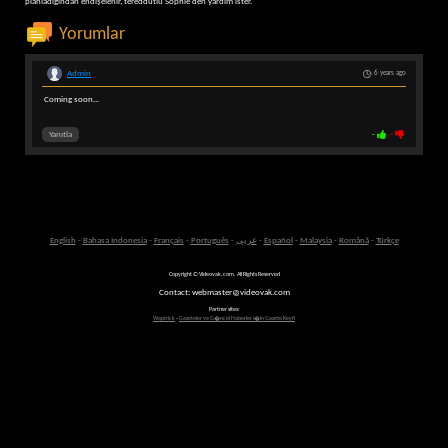
planladığından endişelenir, tereddütlü Sophie'den yardım ister.
Yorumlar
Admin
6 years ago
Coming soon...
Yanıtla
-
-
English
-
Bahasa Indonesia
-
Français
-
Português
-
عربى
-
Español
-
Malaysia
-
Română
-
Türkçe
Copyright © Videovak.com. All Rights Reserved
Contact: webmaster@videovak.com
Partner sites:
Waptrick
-
Gazeteler ve G�ncel Haberler i�in Gazete Keyfi