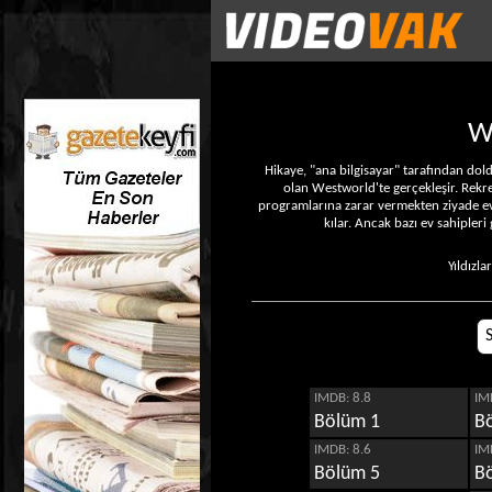
W
Hikaye, "ana bilgisayar" tarafından dold
olan Westworld'te gerçekleşir. Rekre
programlarına zarar vermekten ziyade ev 
kılar. Ancak bazı ev sahipler
Yıldızl
IMDB: 8.8
IM
Bölüm 1
B
IMDB: 8.6
IM
Bölüm 5
B