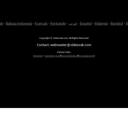
sh
-
Bahasa Indonesia
-
Français
-
Português
-
عربى
-
Español
-
Malaysia
-
Română
-
T
Copyright © Videovak.com. All Rights Reserved
Contact: webmaster@videovak.com
Partner sites:
Waptrick
-
Gazeteler ve G�ncel Haberler i�in Gazete Keyfi