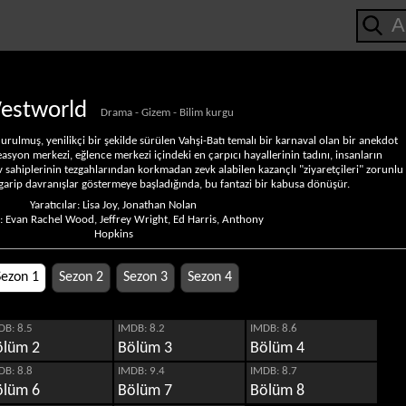
estworld
Drama - Gizem - Bilim kurgu
urulmuş, yenilikçi bir şekilde sürülen Vahşi-Batı temalı bir karnaval olan bir anekdot
asyon merkezi, eğlence merkezi içindeki en çarpıcı hayallerinin tadını, insanların
sahiplerinin tezgahlarından korkmadan zevk alabilen kazançlı "ziyaretçileri" zorunlu
i garip davranışlar göstermeye başladığında, bu fantazi bir kabusa dönüşür.
Yaratıcılar: Lisa Joy, Jonathan Nolan
ar: Evan Rachel Wood, Jeffrey Wright, Ed Harris, Anthony
Hopkins
Sezon 1
Sezon 2
Sezon 3
Sezon 4
DB: 8.5
IMDB: 8.2
IMDB: 8.6
ölüm 2
Bölüm 3
Bölüm 4
DB: 8.8
IMDB: 9.4
IMDB: 8.7
ölüm 6
Bölüm 7
Bölüm 8