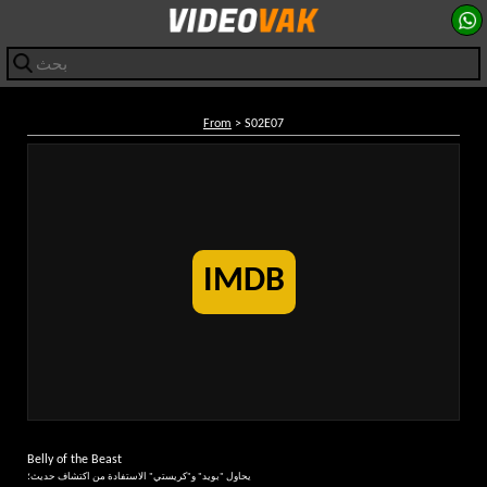
From
> S02E07
IMDB
Belly of the Beast
يحاول "بويد" و"كريستي" الاستفادة من اكتشاف حديث؛