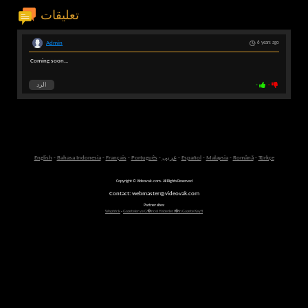
تعليقات
Admin
6 years ago
Coming soon...
-
-
الرد
Türkçe
-
Română
-
Malaysia
-
Español
-
عربى
-
Português
-
Français
-
Bahasa Indonesia
-
English
Copyright © Videovak.com. All Rights Reserved
Contact: webmaster@videovak.com
Partner sites:
Waptrick
-
Gazeteler ve G�ncel Haberler i�in Gazete Keyfi