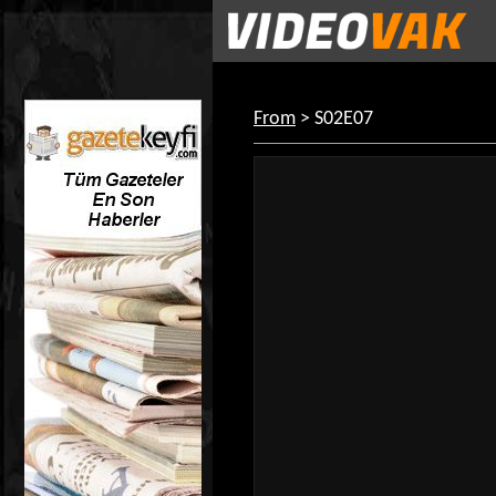
From
> S02E07