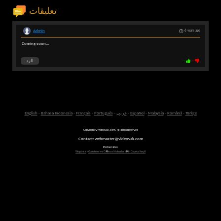
تعليقات
Admin
6 years ago
Coming soon...
-
-
الرد
Türkçe
-
Română
-
Malaysia
-
Español
-
عربى
-
Português
-
Français
-
Bahasa Indonesia
-
English
Copyright © Videovak.com. All Rights Reserved
Contact: webmaster@videovak.com
Partner sites:
Waptrick
-
Gazeteler ve G�ncel Haberler i�in Gazete Keyfi