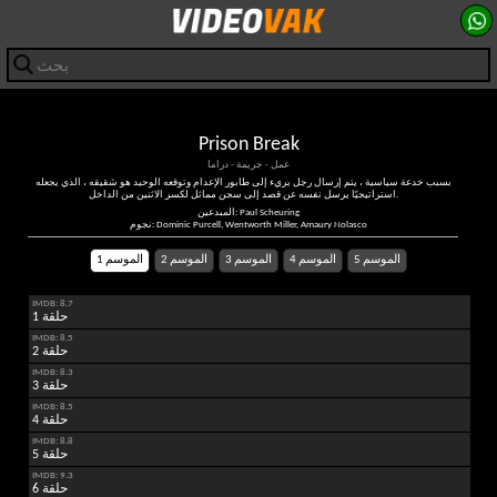
Prison Break
عمل - جريمة - دراما
بسبب خدعة سياسية ، يتم إرسال رجل بريء إلى طابور الإعدام وتوقعه الوحيد هو شقيقه ، الذي يجعله
استراتيجيًا يرسل نفسه عن قصد إلى سجن مماثل لكسر الاثنين من الداخل.
المبدعين: Paul Scheuring
نجوم: Dominic Purcell, Wentworth Miller, Amaury Nolasco
الموسم 5
الموسم 4
الموسم 3
الموسم 2
الموسم 1
IMDB: 8.7
حلقة 1
IMDB: 8.5
حلقة 2
IMDB: 8.3
حلقة 3
IMDB: 8.5
حلقة 4
IMDB: 8.8
حلقة 5
IMDB: 9.3
حلقة 6