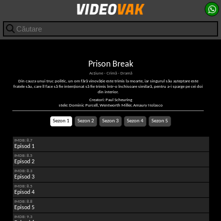
Prison Break
Acțiune - Crimă - Dramă
Din cauza unui truc politic, un om fără vinovăție este trimis la moarte, iar singurul său așteptare este
fratele său, care îl face să fie intenționat să fie trimis într-o închisoare similară, pentru a-i sparge pe cei doi
din interior.
Creatori: Paul Scheuring
stele: Dominic Purcell, Wentworth Miller, Amaury Nolasco
Sezon 1
Sezon 2
Sezon 3
Sezon 4
Sezon 5
IMDB: 8.7
Episod 1
IMDB: 8.5
Episod 2
IMDB: 8.3
Episod 3
IMDB: 8.5
Episod 4
IMDB: 8.8
Episod 5
IMDB: 9.3