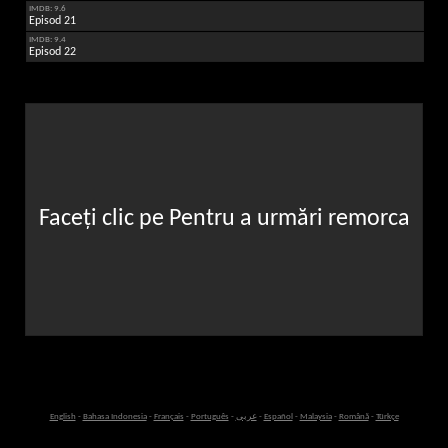
IMDB: 9.6
Episod 21
IMDB: 9.4
Episod 22
Faceți clic pe Pentru a urmări remorca
English
-
Bahasa Indonesia
-
Français
-
Português
-
عربى
-
Español
-
Malaysia
-
Română
-
Türkçe